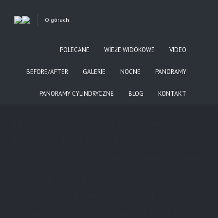
O górach
Next Post
SIE
POLECANE
WIEŻE WIDOKOWE
VIDEO
14
in
Uncategorized
0 comments
BEFORE/AFTER
GALERIE
NOCNE
PANORAMY
100-LECIE OSP W WYSOWEJ
PANORAMY CYLINDRYCZNE
BLOG
KONTAKT
14 sierpnia 2021r. Ochotnicza Straż Pożarna w
Wysowej Zdroju obchodziła swoje 100-lecie
istnienia. Z tej okazji zorganizowano
uroczysty apel, podczas którego odsłonięto
pamiątkową tablicę, a samą jednostkę
uhonorowano Złotym Znakiem Związku OSP