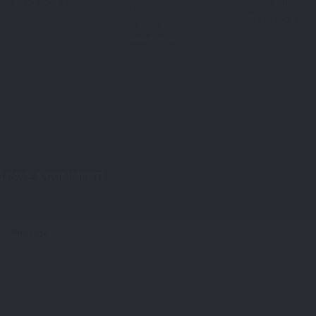
Read more
grani Tatr
podpowiem
Read more
- zimę :)
in
GGG
0
comments
Read more
in
GGG
0
0
comments
in
Beskid
0
Niski
0
comments
0
LEAVE A COMMENT!
Twój adres email nie zostanie opublikowany.
Wymagane pola są oznaczone
*