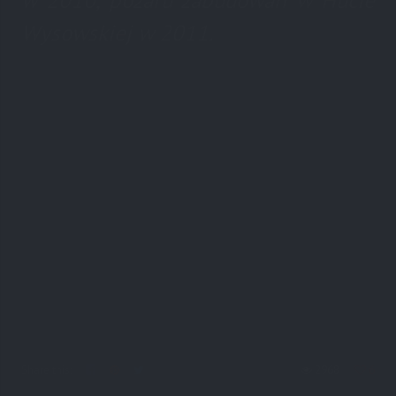
w 2010, pożaru zabudowań w Hucie
Wysowskiej w 2011.
Share this:
2968
6