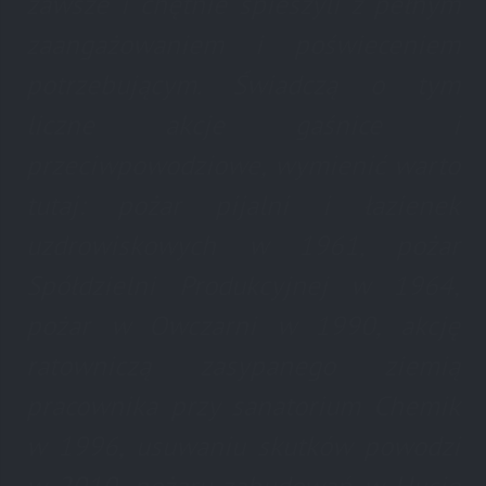
zawsze i chętnie spieszyli z pełnym
zaangażowaniem i poświeceniem
potrzebującym. Świadczą o tym
liczne akcje gaśnice i
przeciwpowodziowe, wymienić warto
tutaj: pożar pijalni i łazienek
uzdrowiskowych w 1961, pożar
Spółdzielni Produkcyjnej w 1964,
pożar w Owczarni w 1990, akcję
ratowniczą zasypanego ziemią
pracownika przy sanatorium Chemik
w 1996, usuwaniu skutków powodzi