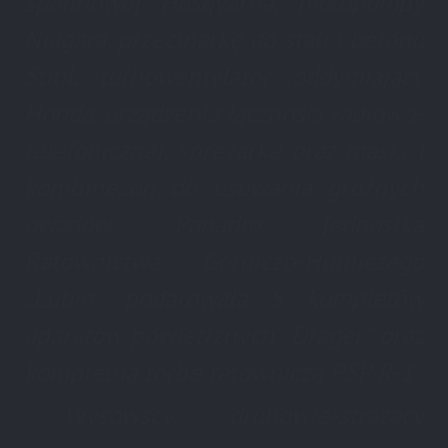
spalinowej Husqvarna, motopompy
Niagara, przecinarkę do stali i betonu
Stihl, turbowentylator oddymiający
Honda, urządzenia łączności radiowo-
telefonicznej, sprężarkę oraz maski i
kombinezon do usuwania groźnych
owadów. Ponadto jednostka
Ratownictwa Górniczo-Hutniczego
„Lubin” podarowała 5 kompletów
aparatów powietrznych „Drager” oraz
kompletną torbę ratowniczą PSP R-1.
Wysowscy druhowie-strażacy