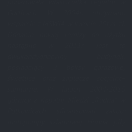
podarowała właścicielka cegielni w
Gorlicach. W 2004r. otrzymano
wsparcie z MSWiA w kwocie 20tys. zł.
Oddanie nowej remizy do użytku
nastąpiło w 2011r. Jest to
dwukondygnacyjny budynek,
posiadający 2 boksy garażowe,
świetlice oraz zaplecze socjalno-
sanitarne. W latach 2004-2010
górnicy z Kopalni Miedzi „Rudna” w
Polkowicach sfinansowali zakup:
motopompy szlamowej Honda, piły