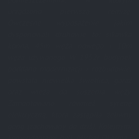
urządzono pierwszą remizę.
Ówczesne wyposażenie jakim
dysponowali druhowie to: sikawka
konna, 45m węża nowego i 10m
węża używanego. W 1952r. budynek
poddano modernizacji i rozbudowie,
powstała niewielka świetlica, garaż
oraz wieża do suszenia węży.
Zamontowano również syrenę
elektryczną, która zastąpiła żeliwny
gong (zachowany do dziś). Kolejnymi
komendantami byli: Michał Okarma i