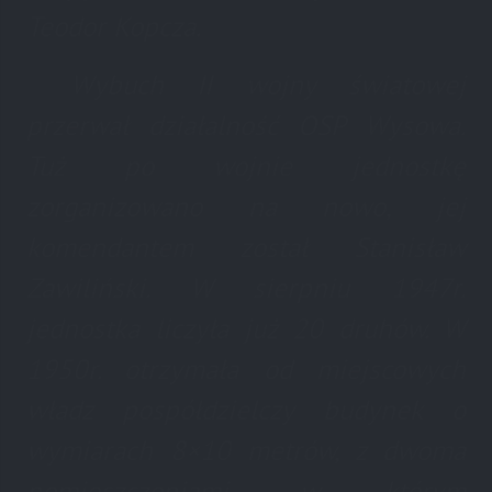
Teodor Kopcza.
Wybuch II wojny światowej
przerwał działalność OSP Wysowa.
Tuż po wojnie jednostkę
zorganizowano na nowo, jej
komendantem został Stanisław
Zawiliński. W sierpniu 1947r.
jednostka liczyła już 20 druhów. W
1950r. otrzymała od miejscowych
władz pospółdzielczy budynek o
wymiarach 8×10 metrów, z dwoma
pomieszczeniami, w którym