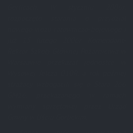
Gorlicach. W styczniu 2006r.
rozpoczęto starania o przydział
nowego wozu ratowniczo-bojowego i
już 15 lutego 2006r. Komendant-
Rektor Szkoły Głównej Pożarnictwa w
Warszawie przekazał jednostce w
Wysowej Jelcza 010R, a rok później
strażacy wzbogacili się o Stara 266
GM16, przekazanego w ramach
wymiany sprzętowej przez Urząd
Gminy w Uściu Gorlickim.
Sporą ilość wyposażenia