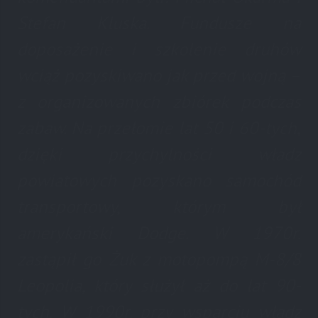
Stefan Kluska. Fundusze na
doposażenie i szkolenie druhów
wciąż pozyskiwano jak przed wojną –
z organizowanych zbiórek podczas
zabaw. Na przełomie lat 50 i 60-tych,
dzięki przychylności władz
powiatowych pozyskano samochód
transportowy, którym był
amerykański Dodge. W 1970r.
zastąpił go Żuk z motopompą M-8/8
Leopolia, który służył aż do lat 90-
tych. W 1990r. przy wsparciu władz