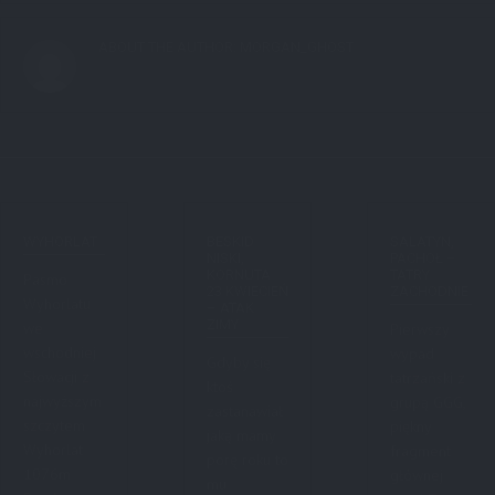
ABOUT THE AUTHOR:
MORGAN_GHOST
WYHORLAT
BESKID
SALATYN,
NISKI,
PACHOŁ –
KORNUTA
TATRY
Pasmo
23 KWIECIEŃ
ZACHODNIE
Wyhorlatu
– ATAK
ZIMY
we
Pierwszy
wschodniej
wypad
Gdyby się
Słowacji z
tatrzański z
ktoś
najwyższym
grupą GGG,
zastanawiał
szczytem
piękny
jaką mamy
Wyhorlat
fragment
porę roku to
1076m
głównej
mu