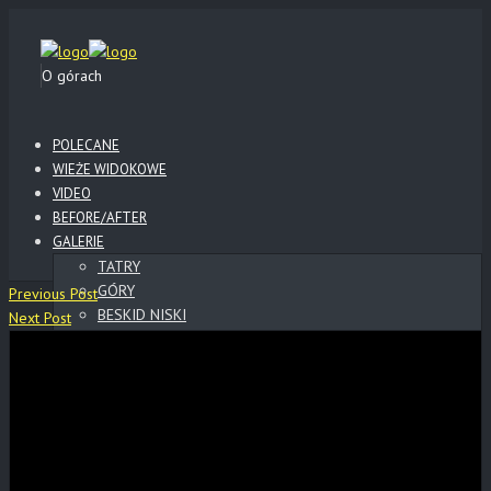
O górach
POLECANE
WIEŻE WIDOKOWE
VIDEO
BEFORE/AFTER
GALERIE
TATRY
GÓRY
Previous Post
BESKID NISKI
Next Post
BIESZCZADY
SŁOWACKI RAJ
SŁOWACKIE ZAMKI
POLSKIE ZAMKI
WYSOWA
KLIMKÓWKA
LOTY