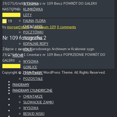
29/275/0/-/61 Cmentarz nr 109 Biecz POWRÓT DO GALERII
WYSOWA
NASTĘPNE
KLIMKÓWKA
LOTY
Read More
FAUNA, FLORA
lut
19
CMENTARZE
by
morgan_ghost
in
archiwum 109
0 comments
POCZTÓWKI
Nr 109 fotografia 2
POZOSTAŁE
KOPALNIE ROPY
Zdjęcie z zasobu Narodowego Archiwum w Krakowie sygn.
KOLEJ
29/275/0/-/61 Cmentarz nr 109 Biecz POPRZEDNIE POWRÓT DO
NOCNE
GALERII
WYSOWA
Read More
GORLICE
Copyright © 2014 Oyster WordPress Theme. All Rights Reserved.
CMENTARZE
POZOSTAŁE
PANORAMY
PANORAMY CYLINDRYCZNE
CMENTARZE
SŁOWACKIE ZAMKI
WYSOWA
BESKID NISKI