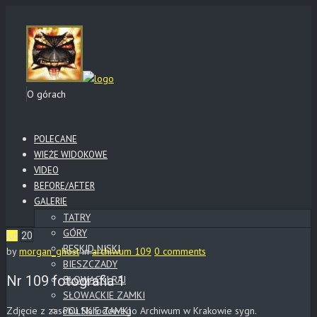
O górach
POLECANE
WIEŻE WIDOKOWE
VIDEO
BEFORE/AFTER
GALERIE
TATRY
GÓRY
lut
20
BESKID NISKI
by
morgan_ghost
in
archiwum 109
0 comments
BIESZCZADY
Nr 109 fotografia 1
SŁOWACKI RAJ
SŁOWACKIE ZAMKI
Zdjęcie z zasobu Narodowego Archiwum w Krakowie sygn.
POLSKIE ZAMKI