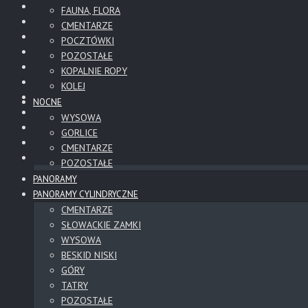
FAUNA, FLORA
CMENTARZE
POCZTÓWKI
POZOSTAŁE
KOPALNIE ROPY
KOLEJ
NOCNE
WYSOWA
GORLICE
CMENTARZE
POZOSTAŁE
PANORAMY
PANORAMY CYLINDRYCZNE
CMENTARZE
SŁOWACKIE ZAMKI
WYSOWA
BESKID NISKI
GÓRY
TATRY
POZOSTAŁE