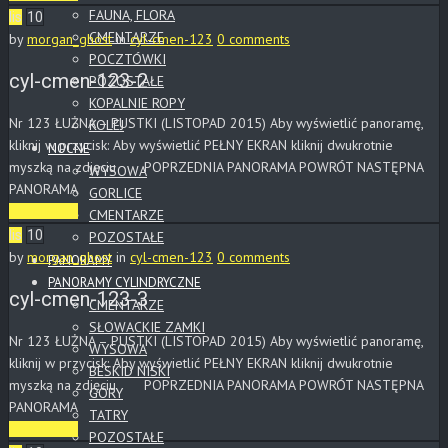
FAUNA, FLORA
lis
10
CMENTARZE
by
morgan_ghost
in
cyl-cmen-123
0 comments
POCZTÓWKI
cyl-cmen-123-2
POZOSTAŁE
KOPALNIE ROPY
Nr 123 ŁUŻNA – PUSTKI (LISTOPAD 2015) Aby wyświetlić panoramę,
KOLEJ
kliknij w przycisk: Aby wyświetlić PEŁNY EKRAN kliknij dwukrotnie
NOCNE
myszką na zdjęciu POPRZEDNIA PANORAMA POWRÓT NASTĘPNA
WYSOWA
PANORAMA
GORLICE
Read More
CMENTARZE
lis
10
POZOSTAŁE
by
morgan_ghost
in
cyl-cmen-123
0 comments
PANORAMY
PANORAMY CYLINDRYCZNE
cyl-cmen-123-3
CMENTARZE
SŁOWACKIE ZAMKI
Nr 123 ŁUŻNA – PUSTKI (LISTOPAD 2015) Aby wyświetlić panoramę,
WYSOWA
kliknij w przycisk: Aby wyświetlić PEŁNY EKRAN kliknij dwukrotnie
BESKID NISKI
myszką na zdjęciu POPRZEDNIA PANORAMA POWRÓT NASTĘPNA
GÓRY
PANORAMA
TATRY
Read More
POZOSTAŁE