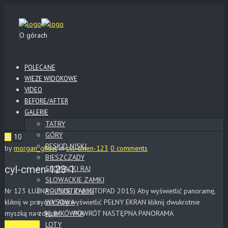
O górach
POLECANE
WIEŻE WIDOKOWE
VIDEO
BEFORE/AFTER
GALERIE
TATRY
GÓRY
lis
10
BESKID NISKI
by
morgan_ghost
in
cyl-cmen-123
0 comments
BIESZCZADY
cyl-cmen-123-1
SŁOWACKI RAJ
SŁOWACKIE ZAMKI
Nr 123 ŁUŻNA – PUSTKI (LISTOPAD 2015) Aby wyświetlić panoramę,
POLSKIE ZAMKI
kliknij w przycisk: Aby wyświetlić PEŁNY EKRAN kliknij dwukrotnie
WYSOWA
myszką na zdjęciu POWRÓT NASTĘPNA PANORAMA
KLIMKÓWKA
LOTY
Read More