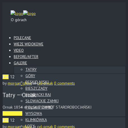
O górach
POLECANE
WIEŻE WIDOKOWE
VIDEO
BEFORE/AFTER
GALERIE
TATRY
GÓRY
kwi
12
BESKID NISKI
by
morgan_ghost
in
cyl-ornak
0 comments
BIESZCZADY
Tatry – Ornak
SŁOWACKI RAJ
SŁOWACKIE ZAMKI
Ornak 1854 m n.p.m. POWRÓT STAROROBOCIAŃSKI
POLSKIE ZAMKI
WYSOWA
Read More
KLIMKÓWKA
kwi
12
LOTY
by
morgan_ghost
in
cyl-ornak
0 comments