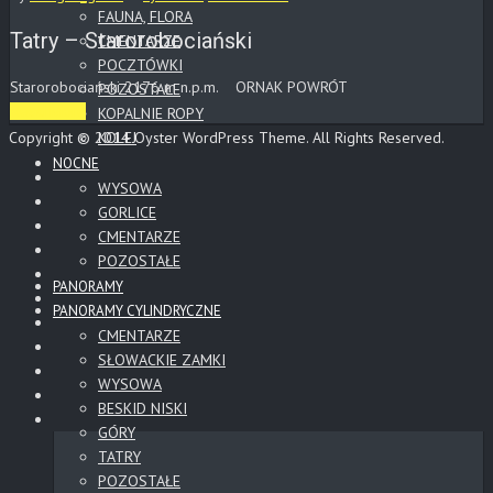
FAUNA, FLORA
Tatry – Starorobociański
CMENTARZE
POCZTÓWKI
Starorobociański 2176 m n.p.m. ORNAK POWRÓT
POZOSTAŁE
Read More
KOPALNIE ROPY
Copyright © 2014 Oyster WordPress Theme. All Rights Reserved.
KOLEJ
NOCNE
WYSOWA
GORLICE
CMENTARZE
POZOSTAŁE
PANORAMY
PANORAMY CYLINDRYCZNE
CMENTARZE
SŁOWACKIE ZAMKI
WYSOWA
BESKID NISKI
GÓRY
TATRY
POZOSTAŁE