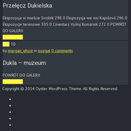
Przełęcz Dukielska
Ekspozycja w mieście Svidník 298 0 Ekspozycja we wsi Kapišová 296 0
Ekspozycje terenowe 305 0 Cmentarz Vyšný Komárnik 272 0 POWRÓT
DO GALERII
Read More
cze
10
by
morgan_ghost
in
pozgal
0 comments
Dukla – muzeum
POWRÓT DO GALERII
Read More
Copyright © 2014 Oyster WordPress Theme. All Rights Reserved.