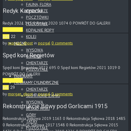
FAUNA, FLORA
Redyk Karpacki
CMENTARZE
POCZTÓWKI
Redyk 2021 315 0 Redyk 2020 1074 0 POWRÓT DO GALERII
POZOSTAŁE
Read More
KOPALNIE ROPY
KOLEJ
paź
22
by
morgan_ghost
in
pozgal
0 comments
NOCNE
WYSOWA
Spęd koni Regietów
GORLICE
CMENTARZE
Spęd koni Regietów 2022 695 0 Spęd koni Regietów 2021 1019 0
POZOSTAŁE
POWRÓT DO GALERII
PANORAMY
Read More
PANORAMY CYLINDRYCZNE
kwi
29
CMENTARZE
by
morgan_ghost
in
pozgal
0 comments
SŁOWACKIE ZAMKI
WYSOWA
Rekonstrukcje Bitwy pod Gorlicami 1915
BESKID NISKI
GÓRY
Rekonstrukcja Sękowa 2019 1163 0 Rekonstrukcja Sękowa 2018 1485
TATRY
0 Rekonstrukcja Sękowa 2017 1548 0 Rekonstrukcja Sękowa 2015
POZOSTAŁE