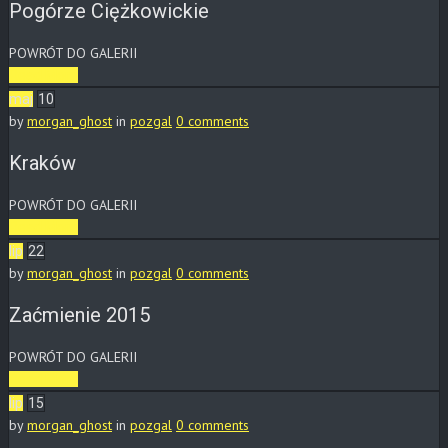
Pogórze Ciężkowickie
POWRÓT DO GALERII
Read More
maj
10
by
morgan_ghost
in
pozgal
0 comments
Kraków
POWRÓT DO GALERII
Read More
lip
22
by
morgan_ghost
in
pozgal
0 comments
Zaćmienie 2015
POWRÓT DO GALERII
Read More
lip
15
by
morgan_ghost
in
pozgal
0 comments