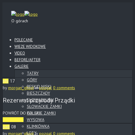
O górach
POLECANE
WIEŻE WIDOKOWE
VIDEO
BEFORE/AFTER
GALERIE
TATRY
GÓRY
sty
17
BESKID NISKI
by
morgan_ghost
in
pozgal
0 comments
BIESZCZADY
Rezerwat przyrody Prządki
SŁOWACKI RAJ
SŁOWACKIE ZAMKI
POWRÓT DO GALERII
POLSKIE ZAMKI
WYSOWA
Read More
KLIMKÓWKA
paź
08
LOTY
by
morgan_ghost
in
pozgal
0 comments