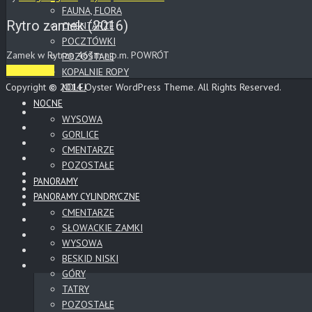
FAUNA, FLORA
Rytro zamek (2016)
CMENTARZE
POCZTÓWKI
Zamek w Rytrze 463m n.p.m. POWRÓT
POZOSTAŁE
Read More
KOPALNIE ROPY
Copyright © 2014 Oyster WordPress Theme. All Rights Reserved.
KOLEJ
NOCNE
WYSOWA
GORLICE
CMENTARZE
POZOSTAŁE
PANORAMY
PANORAMY CYLINDRYCZNE
CMENTARZE
SŁOWACKIE ZAMKI
WYSOWA
BESKID NISKI
GÓRY
TATRY
POZOSTAŁE