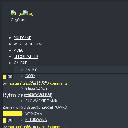
O górach
POLECANE
WIEŻE WIDOKOWE
VIDEO
BEFORE/AFTER
GALERIE
TATRY
GÓRY
lis
30
BESKID NISKI
by
morgan_ghost
in
rytro
0 comments
BIESZCZADY
Rytro zamek (2025)
SŁOWACKI RAJ
SŁOWACKIE ZAMKI
Zamek w Rytrze 463m n.p.m. POWRÓT
POLSKIE ZAMKI
WYSOWA
Read More
KLIMKÓWKA
lis
30
LOTY
by
morgan_ghost
in
rytro
0 comments