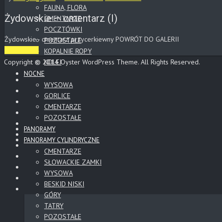
FAUNA, FLORA
Żydowskie – cmentarz (I)
CMENTARZE
POCZTÓWKI
Żydowskie - cmentarz przycerkiewny POWRÓT DO GALERII
POZOSTAŁE
Read More
KOPALNIE ROPY
Copyright © 2014 Oyster WordPress Theme. All Rights Reserved.
KOLEJ
NOCNE
WYSOWA
GORLICE
CMENTARZE
POZOSTAŁE
PANORAMY
PANORAMY CYLINDRYCZNE
CMENTARZE
SŁOWACKIE ZAMKI
WYSOWA
BESKID NISKI
GÓRY
TATRY
POZOSTAŁE