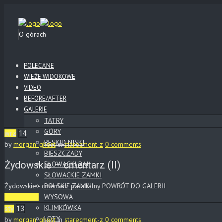
O górach
POLECANE
WIEŻE WIDOKOWE
VIDEO
BEFORE/AFTER
GALERIE
TATRY
GÓRY
wrz
14
BESKID NISKI
by
morgan_ghost
in
starecment-z
0 comments
BIESZCZADY
Żydowskie – cmentarz (II)
SŁOWACKI RAJ
SŁOWACKIE ZAMKI
Żydowskie - cmentarz parafialny POWRÓT DO GALERII
POLSKIE ZAMKI
WYSOWA
Read More
KLIMKÓWKA
sty
13
LOTY
by
morgan_ghost
in
starecment-z
0 comments