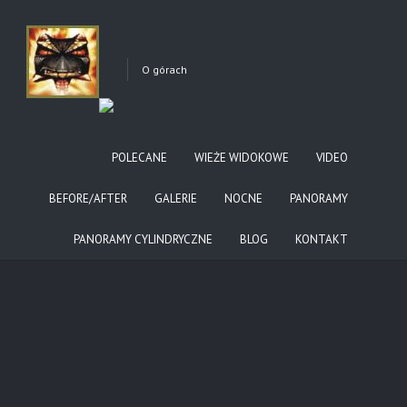
GORLICE UL. 3MAJA
O górach
POLECANE
WIEŻE WIDOKOWE
VIDEO
POPRZEDNIE
BEFORE/AFTER
GALERIE
NOCNE
PANORAMY
PANORAMY CYLINDRYCZNE
BLOG
KONTAKT
POWRÓT DO GALERII