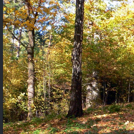
FAUNA, FLORA
CMENTARZE
POCZTÓWKI
POZOSTAŁE
KOPALNIE ROPY
KOLEJ
NOCNE
WYSOWA
GORLICE
CMENTARZE
POZOSTAŁE
PANORAMY
PANORAMY CYLINDRYCZNE
CMENTARZE
SŁOWACKIE ZAMKI
WYSOWA
BESKID NISKI
GÓRY
TATRY
POZOSTAŁE