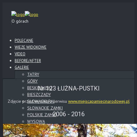
O górach
POLECANE
WIEŻE WIDOKOWE
VIDEO
BEFORE/AFTER
GALERIE
TATRY
GÓRY
Nr 123 ŁUŻNA-PUSTKI
BESKID NISKI
BIESZCZADY
Zdjęcie przed wycinką z serwisu
SŁOWACKI RAJ
www.miejscapamiecinarodowej.pl
SŁOWACKIE ZAMKI
2006 - 2016
POLSKIE ZAMKI
WYSOWA
KLIMKÓWKA
LOTY