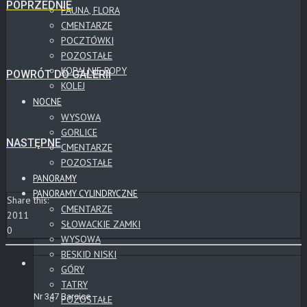
POPRZEDNIE
FAUNA, FLORA
CMENTARZE
POCZTÓWKI
POZOSTAŁE
KOPALNIE ROPY
POWRÓT DO GALERII
KOLEJ
NOCNE
WYSOWA
GORLICE
NASTĘPNE
CMENTARZE
POZOSTAŁE
PANORAMY
PANORAMY CYLINDRYCZNE
Share this:
CMENTARZE
2011
SŁOWACKIE ZAMKI
0
WYSOWA
BESKID NISKI
GÓRY
TATRY
Nr 347 Barcice
POZOSTAŁE