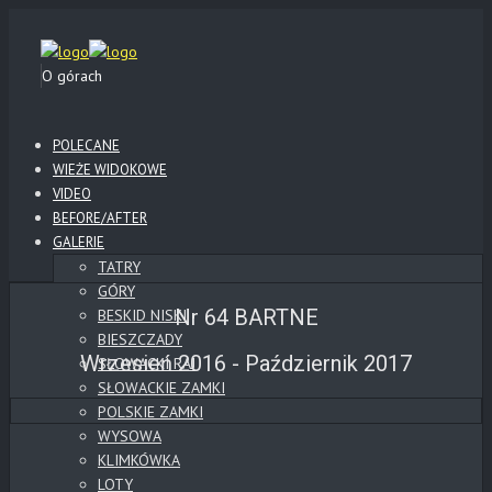
O górach
POLECANE
WIEŻE WIDOKOWE
VIDEO
BEFORE/AFTER
GALERIE
TATRY
GÓRY
Nr 64 BARTNE
BESKID NISKI
BIESZCZADY
Wrzesień 2016 - Październik 2017
SŁOWACKI RAJ
SŁOWACKIE ZAMKI
POLSKIE ZAMKI
WYSOWA
KLIMKÓWKA
LOTY