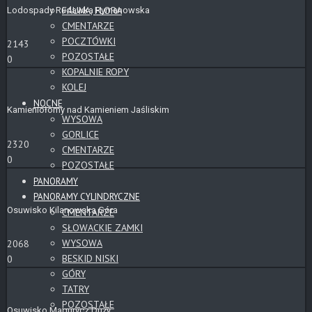
FAUNA, FLORA
Lodospady Rudawka Rymanowska
CMENTARZE
POCZTÓWKI
2143
POZOSTAŁE
0
KOPALNIE ROPY
KOLEJ
NOCNE
Kamieniołomy nad Kamieniem Jaśliskim
WYSOWA
GORLICE
2320
CMENTARZE
0
POZOSTAŁE
PANORAMY
PANORAMY CYLINDRYCZNE
Osuwisko Kilanowska Góra
CMENTARZE
SŁOWACKIE ZAMKI
WYSOWA
2068
BESKID NISKI
0
GÓRY
TATRY
POZOSTAŁE
Osuwisko Magurycz Duży