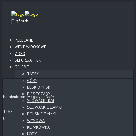
O górach
POLECANE
WIEŻE WIDOKOWE
VIDEO
BEFORE/AFTER
GALERIE
TATRY
GÓRY
BESKID NISKI
BIESZCZADY
Kamieniołom Magurycz Duży
SŁOWACKI RAJ
SŁOWACKIE ZAMKI
1465
POLSKIE ZAMKI
0
WYSOWA
KLIMKÓWKA
LOTY