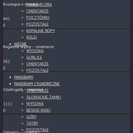
FAUNA, FLORA
Rozstajne – cmentarz
CMENTARZE
POCZTÓWKI
441
POZOSTAŁE
0
KOPALNIE ROPY
KOLEJ
NOCNE
Regietów Wyżny – cmentarze
WYSOWA
GORLICE
381
CMENTARZE
0
POZOSTAŁE
PANORAMY
PANORAMY CYLINDRYCZNE
Czystogarb – cmentarz
CMENTARZE
SŁOWACKIE ZAMKI
WYSOWA
1111
BESKID NISKI
0
GÓRY
TATRY
POZOSTAŁE
Osławica – cmentarz