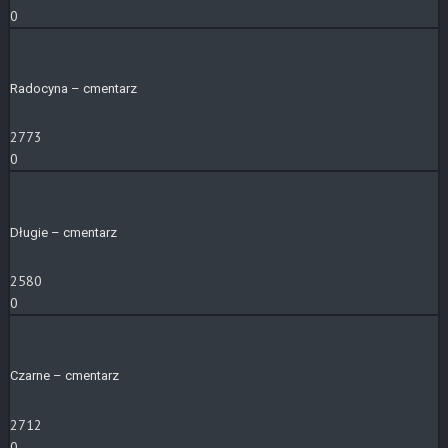
0
Radocyna – cmentarz
2773
0
Długie – cmentarz
2580
0
Czarne – cmentarz
2712
0