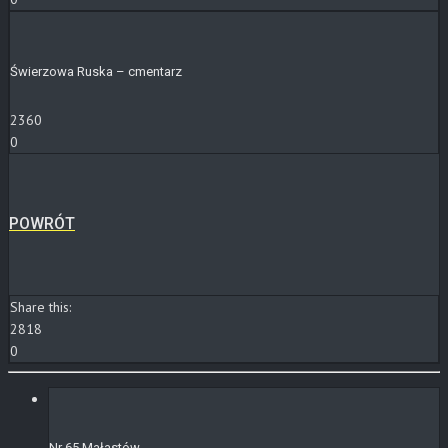
Świerzowa Ruska – cmentarz
2360
0
POWRÓT
Share this:
2818
0
Nr 65 Małastów