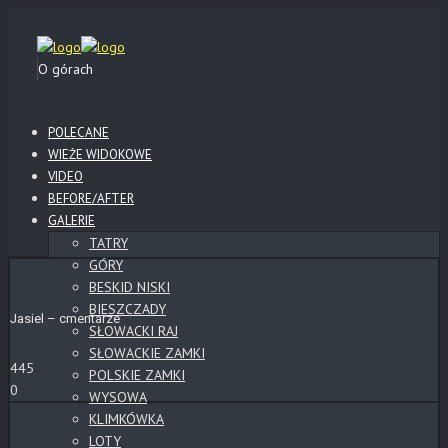
O górach
POLECANE
WIEŻE WIDOKOWE
VIDEO
BEFORE/AFTER
GALERIE
TATRY
GÓRY
BESKID NISKI
BIESZCZADY
Jasiel – cmentarze
SŁOWACKI RAJ
SŁOWACKIE ZAMKI
445
POLSKIE ZAMKI
0
WYSOWA
KLIMKÓWKA
LOTY