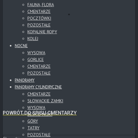
FAUNA, FLORA
CMENTARZE
POCZTÓWKI
POZOSTAŁE
KOPALNIE ROPY
KOLEJ
NOCNE
WYSOWA
GORLICE
CMENTARZE
POZOSTAŁE
PANORAMY
PANORAMY CYLINDRYCZNE
CMENTARZE
SŁOWACKIE ZAMKI
WYSOWA
POWRÓT DO SPISU CMENTARZY
BESKID NISKI
GÓRY
TATRY
POZOSTAŁE