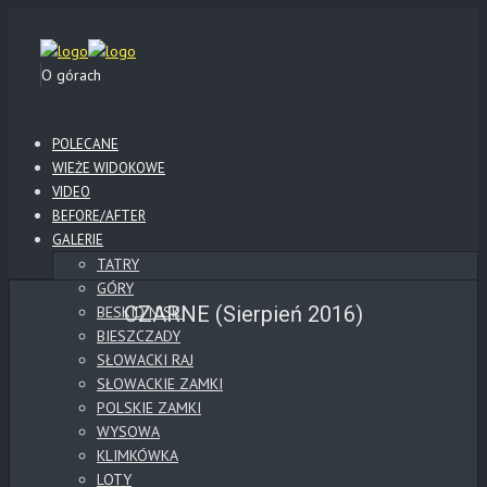
O górach
POLECANE
WIEŻE WIDOKOWE
VIDEO
BEFORE/AFTER
GALERIE
TATRY
GÓRY
CZARNE (Sierpień 2016)
BESKID NISKI
BIESZCZADY
SŁOWACKI RAJ
SŁOWACKIE ZAMKI
POLSKIE ZAMKI
WYSOWA
KLIMKÓWKA
LOTY