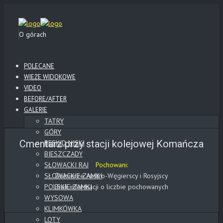
O górach
POLECANE
WIEŻE WIDOKOWE
VIDEO
BEFORE/AFTER
GALERIE
TATRY
GÓRY
Cmentarz przy stacji kolejowej Komańcza
BESKID NISKI
BIESZCZADY
SŁOWACKI RAJ
Pochowani:
SŁOWACKIE ZAMKI
Żołnierze Austro-Węgierscy i Rosyjscy
POLSKIE ZAMKI
Brak informacji o liczbie pochowanych
WYSOWA
KLIMKÓWKA
LOTY