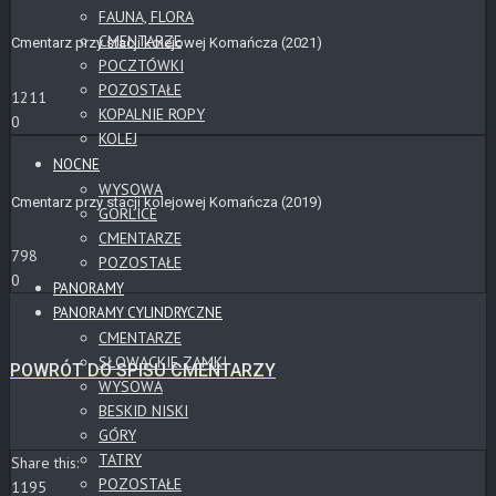
FAUNA, FLORA
CMENTARZE
Cmentarz przy stacji kolejowej Komańcza (2021)
POCZTÓWKI
POZOSTAŁE
1211
KOPALNIE ROPY
0
KOLEJ
NOCNE
WYSOWA
Cmentarz przy stacji kolejowej Komańcza (2019)
GORLICE
CMENTARZE
798
POZOSTAŁE
0
PANORAMY
PANORAMY CYLINDRYCZNE
CMENTARZE
SŁOWACKIE ZAMKI
POWRÓT DO SPISU CMENTARZY
WYSOWA
BESKID NISKI
GÓRY
TATRY
Share this:
POZOSTAŁE
1195