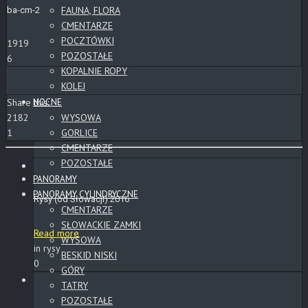
FAUNA, FLORA
ba-cm-2
CMENTARZE
POCZTÓWKI
1919
POZOSTAŁE
6
KOPALNIE ROPY
KOLEJ
NOCNE
Share this:
WYSOWA
2182
GORLICE
1
CMENTARZE
POZOSTAŁE
PANORAMY
PANORAMY CYLINDRYCZNE
Rysy (od Słowacji) 2016
CMENTARZE
SŁOWACKIE ZAMKI
Read more
WYSOWA
in rysy
BESKID NISKI
0
GÓRY
TATRY
POZOSTAŁE