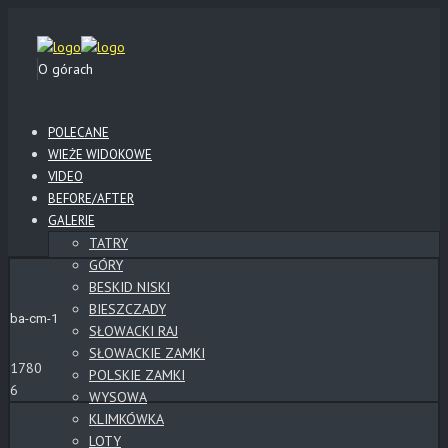
O górach
POLECANE
WIEŻE WIDOKOWE
VIDEO
BEFORE/AFTER
GALERIE
TATRY
GÓRY
BESKID NISKI
BIESZCZADY
ba-cm-1
SŁOWACKI RAJ
SŁOWACKIE ZAMKI
1780
POLSKIE ZAMKI
6
WYSOWA
KLIMKÓWKA
LOTY