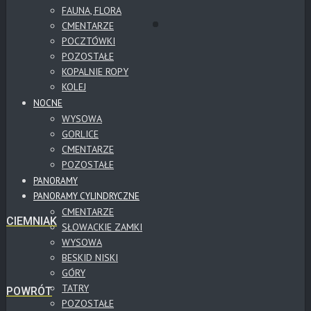
FAUNA, FLORA
CMENTARZE
POCZTÓWKI
POZOSTAŁE
KOPALNIE ROPY
KOLEJ
NOCNE
WYSOWA
GORLICE
CMENTARZE
POZOSTAŁE
PANORAMY
PANORAMY CYLINDRYCZNE
CMENTARZE
CIEMNIAK
SŁOWACKIE ZAMKI
WYSOWA
BESKID NISKI
GÓRY
TATRY
POWRÓT
POZOSTAŁE