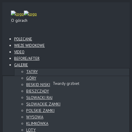
O górach
POLECANE
WIEŻE WIDOKOWE
VIDEO
BEFORE/AFTER
GALERIE
TATRY
GÓRY
Twardy grzbiet
BESKID NISKI
BIESZCZADY
SŁOWACKI RAJ
SŁOWACKIE ZAMKI
POLSKIE ZAMKI
WYSOWA
KLIMKÓWKA
LOTY