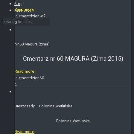
Blog
Read more
KONTAKT
in cmentdzien-o2
0
Nr 60 Magura (zima)
Cmentarz nr 60 MAGURA (Zima 2015)
Read more
in cmentdzien60
1
Bieszczady – Połonina Wetlińska
Połonina Wetlińska
Read more