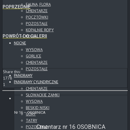
FAUNA, FLORA
POPRZEDNIE
CMENTARZE
POCZTÓWKI
POZOSTAŁE
KOPALNIE ROPY
POWRÓT DO GALERII
KOLEJ
NOCNE
WYSOWA
GORLICE
CMENTARZE
POZOSTAŁE
Share this:
PANORAMY
1778
PANORAMY CYLINDRYCZNE
1
CMENTARZE
SŁOWACKIE ZAMKI
WYSOWA
BESKID NISKI
Nr 16 – OSOBNICA
GÓRY
TATRY
Cmentarz nr 16 OSOBNICA
POZOSTAŁE