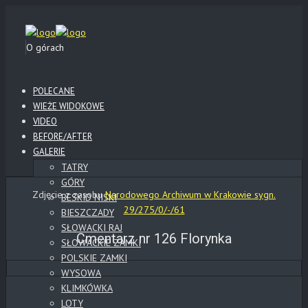
O górach
POLECANE
WIEŻE WIDOKOWE
VIDEO
BEFORE/AFTER
GALERIE
TATRY
GÓRY
Zdjęcie z zasobu
Narodowego Archiwum w Krakowie sygn.
BESKID NISKI
29/275/0/-/61
BIESZCZADY
SŁOWACKI RAJ
Cmentarz nr 126 Florynka
SŁOWACKIE ZAMKI
POLSKIE ZAMKI
WYSOWA
KLIMKÓWKA
LOTY