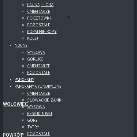
FAUNA, FLORA
CMENTARZE
POCZTÓWKI
POZOSTAŁE
KOPALNIE ROPY
KOLEJ
NOCNE
WYSOWA
GORLICE
CMENTARZE
POZOSTAŁE
PANORAMY
PANORAMY CYLINDRYCZNE
CMENTARZE
SŁOWACKIE ZAMKI
WOŁOWIEC
WYSOWA
BESKID NISKI
GÓRY
TATRY
POZOSTAŁE
POWRÓT