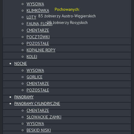
WYSOWA
Pochowanych:
KLIMKÓWKA
85 żołnierzy Austro-Węgierskich
LOTY
29 żołnierzy Rosyjskich
FAUNA, FLORA
CMENTARZE
POCZTÓWKI
POZOSTAŁE
KOPALNIE ROPY
KOLEJ
NOCNE
WYSOWA
GORLICE
CMENTARZE
POZOSTAŁE
PANORAMY
PANORAMY CYLINDRYCZNE
CMENTARZE
SŁOWACKIE ZAMKI
WYSOWA
BESKID NISKI