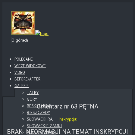
O górach
POLECANE
WIEŻE WIDOKOWE
VIDEO
BEFORE/AFTER
GALERIE
TATRY
GÓRY
Cmentarz nr 63 PĘTNA
BESKID NISKI
BIESZCZADY
SŁOWACKI RAJ
Inskrypcja:
SŁOWACKIE ZAMKI
BRAK INFORMACJI NA TEMAT INSKRYPCJI
POLSKIE ZAMKI