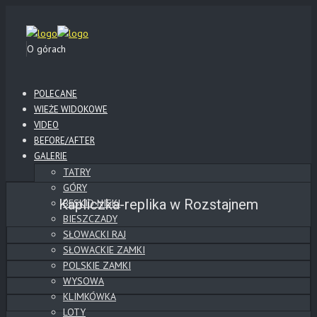
O górach
POLECANE
WIEŻE WIDOKOWE
VIDEO
BEFORE/AFTER
GALERIE
TATRY
GÓRY
Kapliczka-replika w Rozstajnem
BESKID NISKI
BIESZCZADY
SŁOWACKI RAJ
SŁOWACKIE ZAMKI
POLSKIE ZAMKI
WYSOWA
KLIMKÓWKA
LOTY