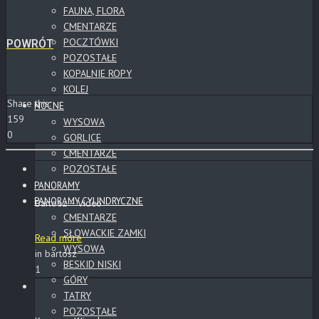
FAUNA, FLORA
CMENTARZE
POCZTÓWKI
POWRÓT
POZOSTAŁE
KOPALNIE ROPY
KOLEJ
Share this:
NOCNE
159
WYSOWA
0
GORLICE
CMENTARZE
POZOSTAŁE
PANORAMY
PANORAMY CYLINDRYCZNE
Bartosz – Video
CMENTARZE
SŁOWACKIE ZAMKI
Read more
WYSOWA
in bartosz
BESKID NISKI
1
GÓRY
TATRY
POZOSTAŁE