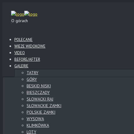
O górach
POLECANE
WIEŻE WIDOKOWE
VIDEO
BEFORE/AFTER
GALERIE
TATRY
GÓRY
BESKID NISKI
BIESZCZADY
SŁOWACKI RAJ
SŁOWACKIE ZAMKI
POLSKIE ZAMKI
WYSOWA
KLIMKÓWKA
LOTY