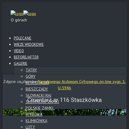
O górach
POLECANE
WIEŻE WIDOKOWE
VIDEO
BEFORE/AFTER
GALERIE
TATRY
GÓRY
Zdjęcie ze zbiorów
Narodowego Archiwum Cyfrowego on-line sygn. 1-
BESKID NISKI
U-5946
BIESZCZADY
SŁOWACKI RAJ
Cmentarz nr 116 Staszkówka
SŁOWACKIE ZAMKI
POLSKIE ZAMKI
WYSOWA
KLIMKÓWKA
LOTY