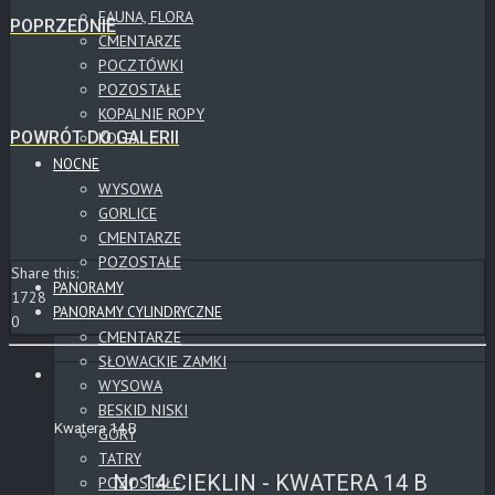
FAUNA, FLORA
POPRZEDNIE
CMENTARZE
POCZTÓWKI
POZOSTAŁE
KOPALNIE ROPY
POWRÓT DO GALERII
KOLEJ
NOCNE
WYSOWA
GORLICE
CMENTARZE
POZOSTAŁE
Share this:
PANORAMY
1728
PANORAMY CYLINDRYCZNE
0
CMENTARZE
SŁOWACKIE ZAMKI
WYSOWA
BESKID NISKI
Kwatera 14 B
GÓRY
TATRY
Nr 14 CIEKLIN - KWATERA 14 B
POZOSTAŁE