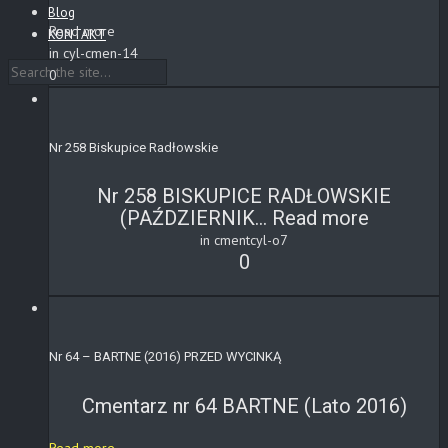
Blog
Read more
KONTAKT
in cyl-cmen-14
0
Nr 258 Biskupice Radłowskie
Nr 258 BISKUPICE RADŁOWSKIE
(PAŹDZIERNIK...
Read more
in cmentcyl-o7
0
Nr 64 – BARTNE (2016) PRZED WYCINKĄ
Cmentarz nr 64 BARTNE (Lato 2016)
Read more