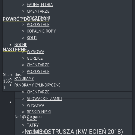
FAUNA, FLORA
CMENTARZE
POCZTÓWKI
POWRÓT DO GALERII
POZOSTAŁE
KOPALNIE ROPY
KOLEJ
NOCNE
NASTĘPNE
WYSOWA
GORLICE
CMENTARZE
POZOSTAŁE
Share this:
PANORAMY
1835
PANORAMY CYLINDRYCZNE
1
CMENTARZE
SŁOWACKIE ZAMKI
WYSOWA
BESKID NISKI
Nr 143 Ostrusza
GÓRY
TATRY
Nr 143 OSTRUSZA (KWIECIEŃ 2018)
POZOSTAŁE