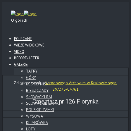
O górach
POLECANE
WIEŻE WIDOKOWE
VIDEO
BEFORE/AFTER
GALERIE
TATRY
GÓRY
Zdjęcie z zasobu
Narodowego Archiwum w Krakowie sygn.
BESKID NISKI
29/275/0/-/61
BIESZCZADY
SŁOWACKI RAJ
Cmentarz nr 126 Florynka
SŁOWACKIE ZAMKI
POLSKIE ZAMKI
WYSOWA
KLIMKÓWKA
LOTY