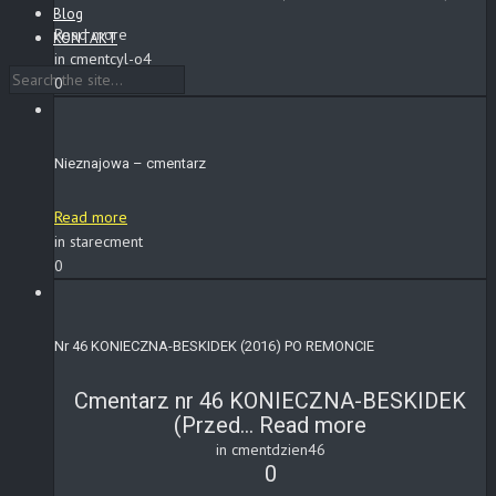
Blog
Read more
KONTAKT
in cmentcyl-o4
0
Nieznajowa – cmentarz
Read more
in starecment
0
Nr 46 KONIECZNA-BESKIDEK (2016) PO REMONCIE
Cmentarz nr 46 KONIECZNA-BESKIDEK
(Przed...
Read more
in cmentdzien46
0