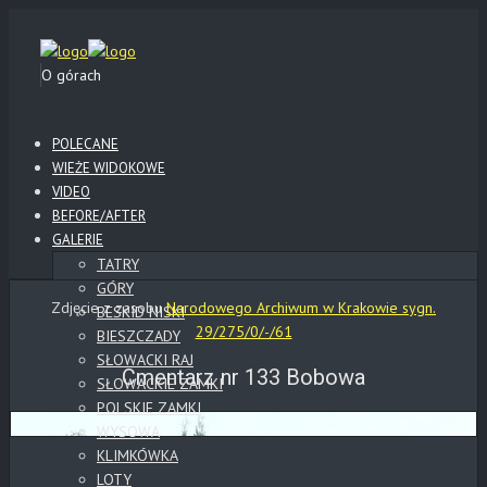
O górach
POLECANE
WIEŻE WIDOKOWE
VIDEO
BEFORE/AFTER
GALERIE
TATRY
GÓRY
Zdjęcie z zasobu
Narodowego Archiwum w Krakowie sygn.
BESKID NISKI
29/275/0/-/61
BIESZCZADY
SŁOWACKI RAJ
Cmentarz nr 133 Bobowa
SŁOWACKIE ZAMKI
POLSKIE ZAMKI
WYSOWA
KLIMKÓWKA
LOTY