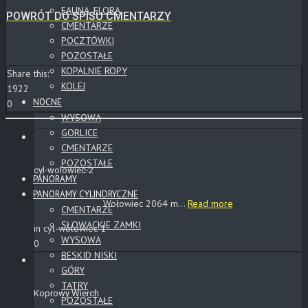
FAUNA, FLORA
POWRÓT DO SPISU CMENTARZY
CMENTARZE
POCZTÓWKI
POZOSTAŁE
KOPALNIE ROPY
Share this:
KOLEJ
1922
NOCNE
0
WYSOWA
GORLICE
CMENTARZE
POZOSTAŁE
cyl-wolowiec-2
PANORAMY
PANORAMY CYLINDRYCZNE
Wołowiec 2064 m...
Read more
CMENTARZE
SŁOWACKIE ZAMKI
in cyl-wolowiec-1
WYSOWA
0
BESKID NISKI
GÓRY
TATRY
Koprowy Wierch
POZOSTAŁE