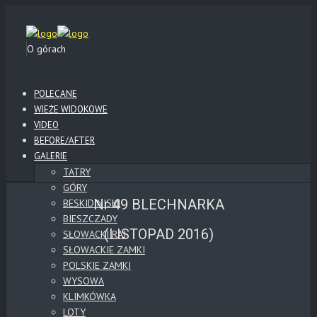
O górach
POLECANE
WIEŻE WIDOKOWE
VIDEO
BEFORE/AFTER
GALERIE
TATRY
GÓRY
Nr 49 BLECHNARKA
BESKID NISKI
BIESZCZADY
(LISTOPAD 2016)
SŁOWACKI RAJ
SŁOWACKIE ZAMKI
POLSKIE ZAMKI
WYSOWA
KLIMKÓWKA
LOTY