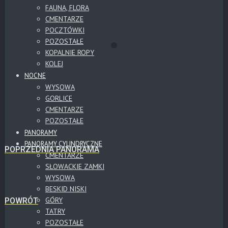
FAUNA, FLORA
CMENTARZE
POCZTÓWKI
POZOSTAŁE
KOPALNIE ROPY
KOLEJ
NOCNE
WYSOWA
GORLICE
CMENTARZE
POZOSTAŁE
PANORAMY
PANORAMY CYLINDRYCZNE
POPRZEDNIA PANORAMA
CMENTARZE
SŁOWACKIE ZAMKI
WYSOWA
BESKID NISKI
GÓRY
POWRÓT
TATRY
POZOSTAŁE