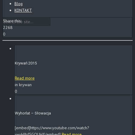
Blog
KONTAKT
Share this:
2268
0
Krywań 2015
Read more
in krywan
0
Wyhorlat – Słowacja
[embed]https://www.youtube.com/watch?
v=vHJbf5GQUHI[/embed]
Read more