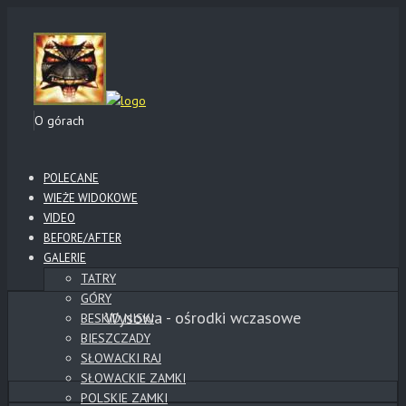
O górach
POLECANE
WIEŻE WIDOKOWE
VIDEO
BEFORE/AFTER
GALERIE
TATRY
GÓRY
Wysowa - ośrodki wczasowe
BESKID NISKI
BIESZCZADY
SŁOWACKI RAJ
SŁOWACKIE ZAMKI
POLSKIE ZAMKI