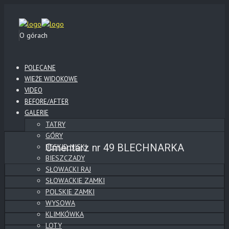
O górach
POLECANE
WIEŻE WIDOKOWE
VIDEO
BEFORE/AFTER
GALERIE
TATRY
GÓRY
Cmentarz nr 49 BLECHNARKA
BESKID NISKI
BIESZCZADY
SŁOWACKI RAJ
SŁOWACKIE ZAMKI
POLSKIE ZAMKI
WYSOWA
KLIMKÓWKA
LOTY