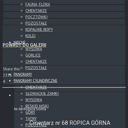
FAUNA, FLORA
CMENTARZE
POCZTÓWKI
POZOSTAŁE
KOPALNIE ROPY
KOLEJ
NOCNE
POWRÓT DO GALERII
WYSOWA
GORLICE
CMENTARZE
POZOSTAŁE
Share this:
PANORAMY
2336
PANORAMY CYLINDRYCZNE
4
CMENTARZE
SŁOWACKIE ZAMKI
WYSOWA
BESKID NISKI
Nr 68 Ropica Górna
GÓRY
TATRY
Cmentarz nr 68 ROPICA GÓRNA
POZOSTAŁE