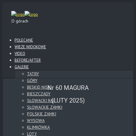
O górach
POLECANE
WIEŻE WIDOKOWE
VIDEO
BEFORE/AFTER
GALERIE
TATRY
GÓRY
Nr 60 MAGURA
BESKID NISKI
BIESZCZADY
(LUTY 2025)
SŁOWACKI RAJ
SŁOWACKIE ZAMKI
POLSKIE ZAMKI
WYSOWA
KLIMKÓWKA
LOTY