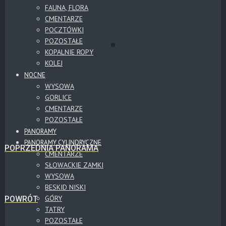
FAUNA, FLORA
CMENTARZE
POCZTÓWKI
POZOSTAŁE
KOPALNIE ROPY
KOLEJ
NOCNE
WYSOWA
GORLICE
CMENTARZE
POZOSTAŁE
PANORAMY
PANORAMY CYLINDRYCZNE
POPRZEDNIA PANORAMA
CMENTARZE
SŁOWACKIE ZAMKI
WYSOWA
BESKID NISKI
GÓRY
POWRÓT
TATRY
POZOSTAŁE