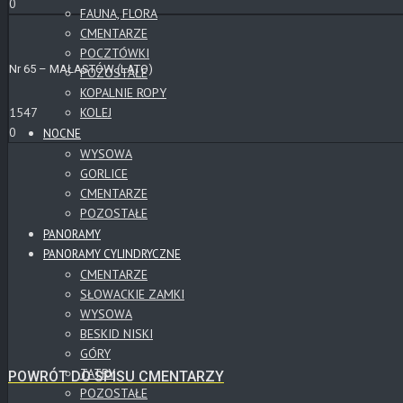
0
FAUNA, FLORA
CMENTARZE
POCZTÓWKI
Nr 65 – MAŁASTÓW (LATO)
POZOSTAŁE
KOPALNIE ROPY
KOLEJ
1547
0
NOCNE
WYSOWA
GORLICE
CMENTARZE
POZOSTAŁE
PANORAMY
PANORAMY CYLINDRYCZNE
CMENTARZE
SŁOWACKIE ZAMKI
WYSOWA
BESKID NISKI
GÓRY
TATRY
POWRÓT DO SPISU CMENTARZY
POZOSTAŁE