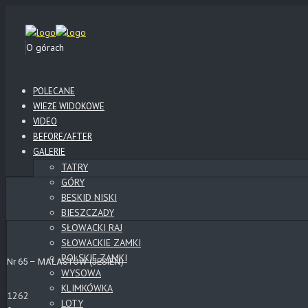
O górach
POLECANE
WIEŻE WIDOKOWE
VIDEO
BEFORE/AFTER
GALERIE
TATRY
GÓRY
BESKID NISKI
BIESZCZADY
SŁOWACKI RAJ
SŁOWACKIE ZAMKI
POLSKIE ZAMKI
Nr 65 – MAŁASTÓW (JESIEŃ)
WYSOWA
KLIMKÓWKA
1262
LOTY