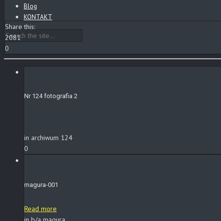
Blog
KONTAKT
Share this:
2081
0
Nr 124 fotografia 2
in archiwum 124
0
magura-001
Read more
in b/a magura