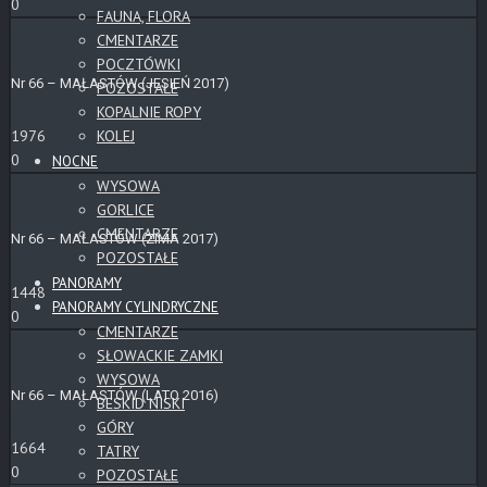
0
FAUNA, FLORA
CMENTARZE
POCZTÓWKI
Nr 66 – MAŁASTÓW (JESIEŃ 2017)
POZOSTAŁE
KOPALNIE ROPY
KOLEJ
1976
0
NOCNE
WYSOWA
GORLICE
CMENTARZE
Nr 66 – MAŁASTÓW (ZIMA 2017)
POZOSTAŁE
PANORAMY
1448
PANORAMY CYLINDRYCZNE
0
CMENTARZE
SŁOWACKIE ZAMKI
WYSOWA
Nr 66 – MAŁASTÓW (LATO 2016)
BESKID NISKI
GÓRY
1664
TATRY
0
POZOSTAŁE