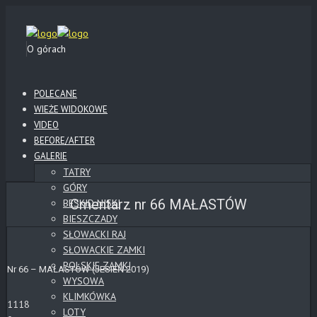
O górach
POLECANE
WIEŻE WIDOKOWE
VIDEO
BEFORE/AFTER
GALERIE
TATRY
GÓRY
Cmentarz nr 66 MAŁASTÓW
BESKID NISKI
BIESZCZADY
SŁOWACKI RAJ
SŁOWACKIE ZAMKI
POLSKIE ZAMKI
Nr 66 – MAŁASTÓW (JESIEŃ 2019)
WYSOWA
KLIMKÓWKA
1118
LOTY