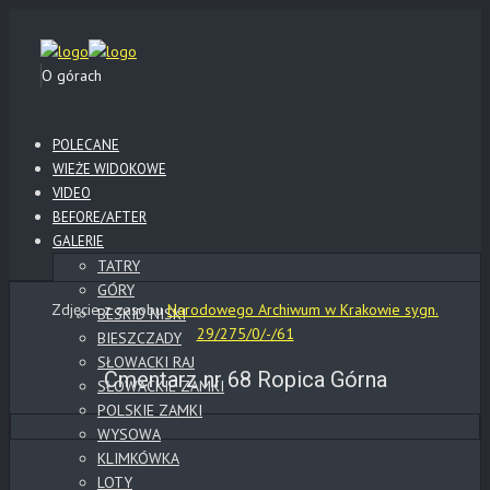
O górach
POLECANE
WIEŻE WIDOKOWE
VIDEO
BEFORE/AFTER
GALERIE
TATRY
GÓRY
Zdjęcie z zasobu
Narodowego Archiwum w Krakowie sygn.
BESKID NISKI
29/275/0/-/61
BIESZCZADY
SŁOWACKI RAJ
Cmentarz nr 68 Ropica Górna
SŁOWACKIE ZAMKI
POLSKIE ZAMKI
WYSOWA
KLIMKÓWKA
LOTY