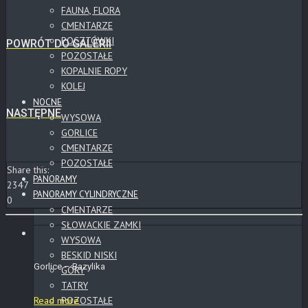
FAUNA, FLORA
CMENTARZE
POCZTÓWKI
POWRÓT DO GALERII
POZOSTAŁE
KOPALNIE ROPY
KOLEJ
NOCNE
NASTĘPNE
WYSOWA
GORLICE
CMENTARZE
POZOSTAŁE
Share this:
PANORAMY
2347
PANORAMY CYLINDRYCZNE
0
CMENTARZE
SŁOWACKIE ZAMKI
WYSOWA
BESKID NISKI
Gorlice – Bazylika
GÓRY
TATRY
Read more
POZOSTAŁE