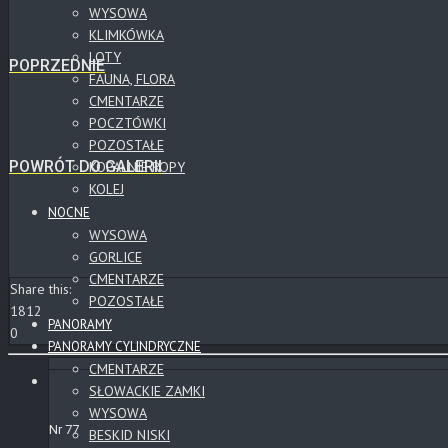
WYSOWA
KLIMKÓWKA
LOTY
POPRZEDNIE
FAUNA, FLORA
CMENTARZE
POCZTÓWKI
POZOSTAŁE
POWRÓT DO GALERII
KOPALNIE ROPY
KOLEJ
NOCNE
WYSOWA
GORLICE
CMENTARZE
Share this:
POZOSTAŁE
1812
PANORAMY
0
PANORAMY CYLINDRYCZNE
CMENTARZE
SŁOWACKIE ZAMKI
WYSOWA
Nr 77
BESKID NISKI