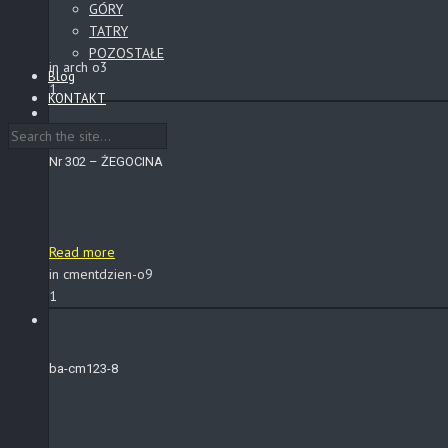
GÓRY
TATRY
POZOSTAŁE
in arch o3
Blog
1
KONTAKT
Nr 302 – ŻEGOCINA
Read more
in cmentdzien-o9
1
ba-cm123-8