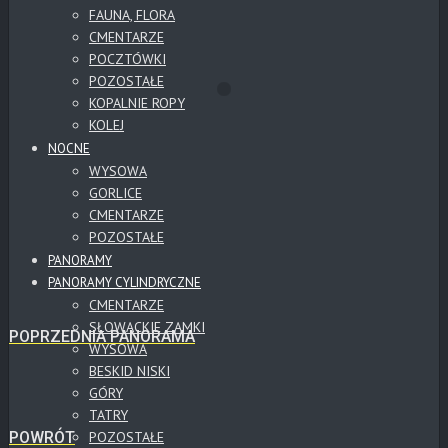
FAUNA, FLORA
CMENTARZE
POCZTÓWKI
POZOSTAŁE
KOPALNIE ROPY
KOLEJ
NOCNE
WYSOWA
GORLICE
CMENTARZE
POZOSTAŁE
PANORAMY
PANORAMY CYLINDRYCZNE
CMENTARZE
SŁOWACKIE ZAMKI
POPRZEDNIA PANORAMA
WYSOWA
BESKID NISKI
GÓRY
TATRY
POWRÓT
POZOSTAŁE