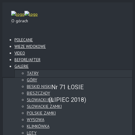
O górach
POLECANE
WIEŻE WIDOKOWE
VIDEO
BEFORE/AFTER
GALERIE
TATRY
GÓRY
Nr 71 ŁOSIE
BESKID NISKI
BIESZCZADY
(LIPIEC 2018)
SŁOWACKI RAJ
SŁOWACKIE ZAMKI
POLSKIE ZAMKI
WYSOWA
KLIMKÓWKA
LOTY