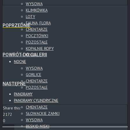
WYSOWA
KLIMKÓWKA
LOTY
FAUNA, FLORA
POPRZEDNIE
CMENTARZE
POCZTÓWKI
POZOSTAŁE
KOPALNIE ROPY
POWRÓT DO GALERII
KOLEJ
NOCNE
WYSOWA
GORLICE
CMENTARZE
NASTĘPNE
POZOSTAŁE
PANORAMY
PANORAMY CYLINDRYCZNE
CMENTARZE
Share this:
SŁOWACKIE ZAMKI
2172
WYSOWA
0
BESKID NISKI