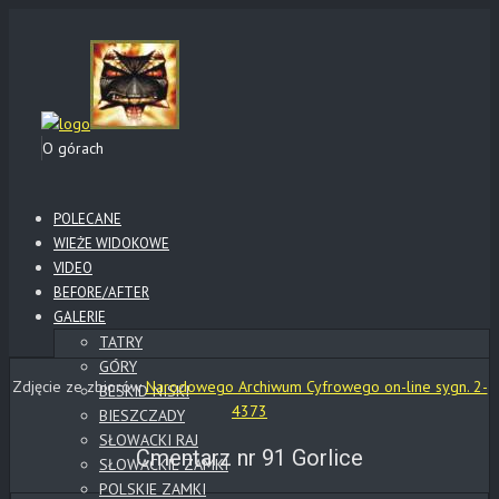
O górach
POLECANE
WIEŻE WIDOKOWE
VIDEO
BEFORE/AFTER
GALERIE
TATRY
GÓRY
Zdjęcie ze zbiorów
Narodowego Archiwum Cyfrowego on-line sygn. 2-
BESKID NISKI
4373
BIESZCZADY
SŁOWACKI RAJ
Cmentarz nr 91 Gorlice
SŁOWACKIE ZAMKI
POLSKIE ZAMKI