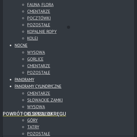
FAUNA, FLORA
CMENTARZE
POCZTÓWKI
POZOSTAŁE
KOPALNIE ROPY
KOLEJ
NOCNE
WYSOWA
GORLICE
CMENTARZE
POZOSTAŁE
PANORAMY
PANORAMY CYLINDRYCZNE
CMENTARZE
SŁOWACKIE ZAMKI
WYSOWA
BESKID NISKI
POWRÓT DO SPISU OKRĘGU
GÓRY
TATRY
POZOSTAŁE