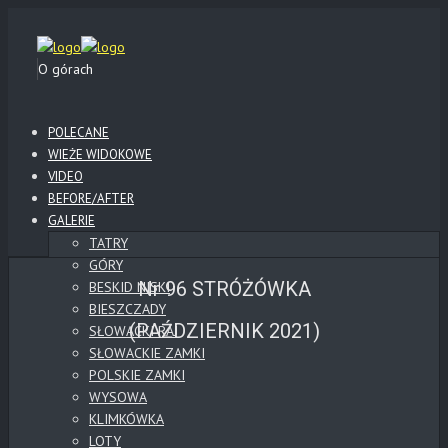
O górach
POLECANE
WIEŻE WIDOKOWE
VIDEO
BEFORE/AFTER
GALERIE
TATRY
GÓRY
Nr 96 STRÓŻÓWKA
BESKID NISKI
BIESZCZADY
(PAŹDZIERNIK 2021)
SŁOWACKI RAJ
SŁOWACKIE ZAMKI
POLSKIE ZAMKI
WYSOWA
KLIMKÓWKA
LOTY