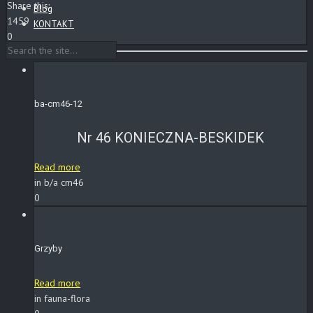
Share this:
Blog
1459
KONTAKT
0
ba-cm46-12
Nr 46 KONIECZNA-BESKIDEK
Read more
in b/a cm46
0
Grzyby
Read more
in fauna-flora