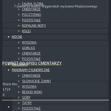
FAUNA, FLORA
7 żołnierzy Austro-Węgierskich wyznania Mojżeszowego
CMENTARZE
POCZTÓWKI
POZOSTAŁE
KOPALNIE ROPY
KOLEJ
NOCNE
WYSOWA
GORLICE
CMENTARZE
POZOSTAŁE
POWRÓT DO SPISU CMENTARZY
PANORAMY
PANORAMY CYLINDRYCZNE
CMENTARZE
SŁOWACKIE ZAMKI
Share this:
WYSOWA
1719
BESKID NISKI
0
GÓRY
TATRY
POZOSTAŁE