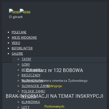
O górach
POLECANE
WIEŻE WIDOKOWE
VIDEO
BEFORE/AFTER
GALERIE
TATRY
GÓRY
Cmentarz nr 132 BOBOWA
BESKID NISKI
BIESZCZADY
Wydzielona kwatera cmentarza Żydowskiego
SŁOWACKI RAJ
SŁOWACKIE ZAMKI
Inskrypcja:
POLSKIE ZAMKI
BRAK INFORMACJI NA TEMAT INSKRYPCJI
WYSOWA
KLIMKÓWKA
Pochowanych:
LOTY