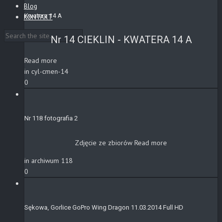
Blog
Kwatera 14 A
KONTAKT
Nr 14 CIEKLIN - KWATERA 14 A
Read more
in cyl-cmen-14
0
Nr 118 fotografia 2
Zdjęcie ze zbiorów
Read more
in archiwum 118
0
Sękowa, Gorlice GoPro Wing Dragon 11.03.2014 Full HD