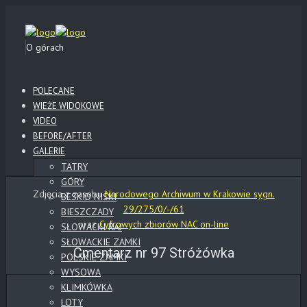
O górach
POLECANE
WIEŻE WIDOKOWE
VIDEO
BEFORE/AFTER
GALERIE
TATRY
GÓRY
Zdjęcia z zasobu
Narodowego Archiwum w Krakowie sygn.
BESKID NISKI
29/275/0/-/61
BIESZCZADY
oraz
Cyfrowych zbiorów NAC on-line
SŁOWACKI RAJ
SŁOWACKIE ZAMKI
Cmentarz nr 97 Stróżówka
POLSKIE ZAMKI
WYSOWA
KLIMKÓWKA
LOTY