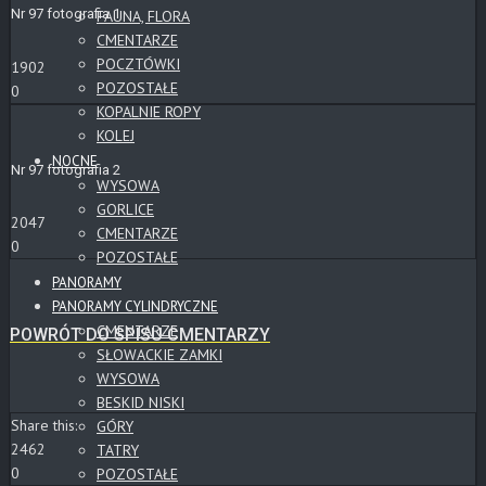
Nr 97 fotografia 1
FAUNA, FLORA
CMENTARZE
POCZTÓWKI
1902
POZOSTAŁE
0
KOPALNIE ROPY
KOLEJ
NOCNE
Nr 97 fotografia 2
WYSOWA
GORLICE
2047
CMENTARZE
0
POZOSTAŁE
PANORAMY
PANORAMY CYLINDRYCZNE
CMENTARZE
POWRÓT DO SPISU CMENTARZY
SŁOWACKIE ZAMKI
WYSOWA
BESKID NISKI
Share this:
GÓRY
2462
TATRY
0
POZOSTAŁE