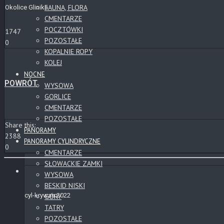
FAUNA, FLORA
Okolice Glinika
CMENTARZE
POCZTÓWKI
1747
POZOSTAŁE
0
KOPALNIE ROPY
KOLEJ
NOCNE
POWRÓT
WYSOWA
GORLICE
CMENTARZE
POZOSTAŁE
Share this:
PANORAMY
2388
PANORAMY CYLINDRYCZNE
0
CMENTARZE
SŁOWACKIE ZAMKI
WYSOWA
BESKID NISKI
cyl-krywan 2022
GÓRY
TATRY
POZOSTAŁE