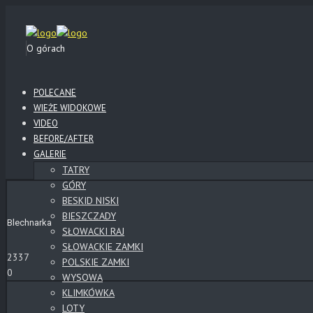
O górach
POLECANE
WIEŻE WIDOKOWE
VIDEO
BEFORE/AFTER
GALERIE
TATRY
GÓRY
BESKID NISKI
BIESZCZADY
Blechnarka
SŁOWACKI RAJ
SŁOWACKIE ZAMKI
2337
POLSKIE ZAMKI
0
WYSOWA
KLIMKÓWKA
LOTY