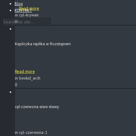
Blog
...
Read more
KONTAKT
in cyl-krywan
0
Kapliczka replika w Rozstajnem
Read more
in beskid_arch
0
cyl-czerwona-siwe stawy
in cyl-czerwona-1