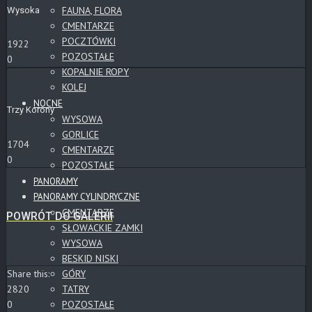
FAUNA, FLORA
Wysoka
CMENTARZE
POCZTÓWKI
1922
POZOSTAŁE
0
KOPALNIE ROPY
KOLEJ
NOCNE
Trzy Korony
WYSOWA
GORLICE
1704
CMENTARZE
0
POZOSTAŁE
PANORAMY
PANORAMY CYLINDRYCZNE
CMENTARZE
POWRÓT DO GALERII
SŁOWACKIE ZAMKI
WYSOWA
BESKID NISKI
GÓRY
Share this:
TATRY
2820
POZOSTAŁE
0