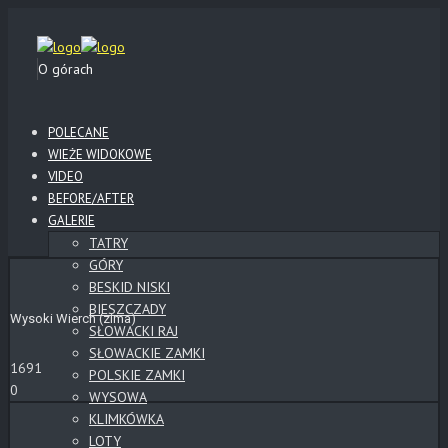
O górach
POLECANE
WIEŻE WIDOKOWE
VIDEO
BEFORE/AFTER
GALERIE
TATRY
GÓRY
BESKID NISKI
BIESZCZADY
Wysoki Wierch (zima)
SŁOWACKI RAJ
SŁOWACKIE ZAMKI
1691
POLSKIE ZAMKI
0
WYSOWA
KLIMKÓWKA
LOTY