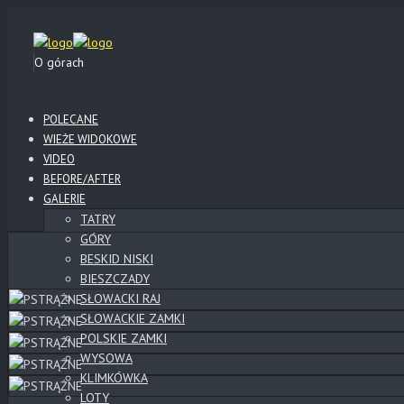
O górach
POLECANE
WIEŻE WIDOKOWE
VIDEO
BEFORE/AFTER
GALERIE
TATRY
GÓRY
BESKID NISKI
BIESZCZADY
SŁOWACKI RAJ
SŁOWACKIE ZAMKI
POLSKIE ZAMKI
WYSOWA
KLIMKÓWKA
LOTY