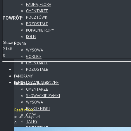
FAUNA, FLORA
CMENTARZE
POCZTÓWKI
POWRÓT
POZOSTAŁE
KOPALNIE ROPY
KOLEJ
Share this:
NOCNE
2148
WYSOWA
0
GORLICE
CMENTARZE
POZOSTAŁE
PANORAMY
PANORAMY CYLINDRYCZNE
Nr 123 Łużna-Pustki
CMENTARZE
SŁOWACKIE ZAMKI
WYSOWA
BESKID NISKI
Read more
GÓRY
in cmentcyl-o4
TATRY
0
POZOSTAŁE