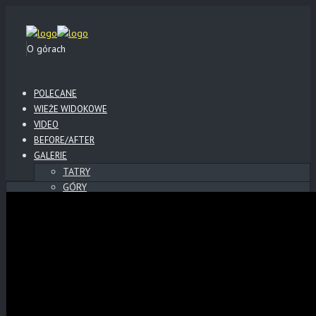
O górach
POLECANE
WIEŻE WIDOKOWE
VIDEO
BEFORE/AFTER
GALERIE
TATRY
GÓRY
BESKID NISKI
BIESZCZADY
SŁOWACKI RAJ
SŁOWACKIE ZAMKI
POLSKIE ZAMKI
WYSOWA
KLIMKÓWKA
LOTY