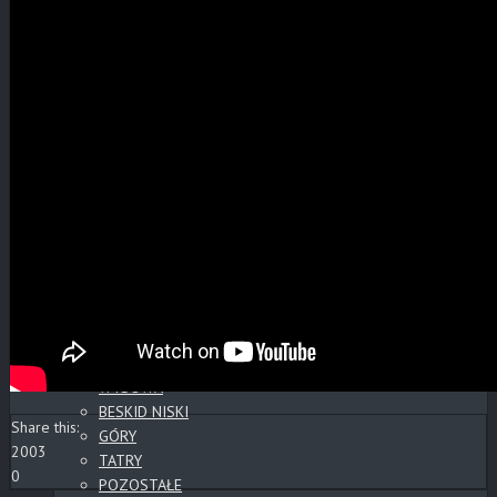
FAUNA, FLORA
CMENTARZE
POCZTÓWKI
POZOSTAŁE
KOPALNIE ROPY
KOLEJ
NOCNE
WYSOWA
GORLICE
CMENTARZE
POZOSTAŁE
PANORAMY
PANORAMY CYLINDRYCZNE
CMENTARZE
SŁOWACKIE ZAMKI
WYSOWA
BESKID NISKI
Share this:
GÓRY
2003
TATRY
0
POZOSTAŁE