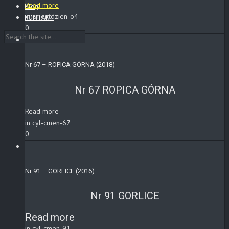
Read more
Blog
in cmentdzien-o4
KONTAKT
0
Nr 67 – ROPICA GÓRNA (2018)
Nr 67 ROPICA GÓRNA
Read more
in cyl-cmen-67
0
Nr 91 – GORLICE (2016)
Nr 91 GORLICE
Read more
in cyl-cmen-91