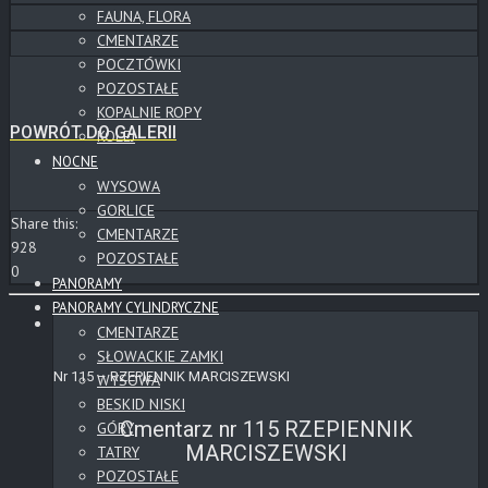
FAUNA, FLORA
CMENTARZE
POCZTÓWKI
POZOSTAŁE
KOPALNIE ROPY
POWRÓT DO GALERII
KOLEJ
NOCNE
WYSOWA
GORLICE
Share this:
CMENTARZE
928
POZOSTAŁE
0
PANORAMY
PANORAMY CYLINDRYCZNE
CMENTARZE
SŁOWACKIE ZAMKI
Nr 115 – RZEPIENNIK MARCISZEWSKI
WYSOWA
BESKID NISKI
Cmentarz nr 115 RZEPIENNIK
GÓRY
MARCISZEWSKI
TATRY
POZOSTAŁE