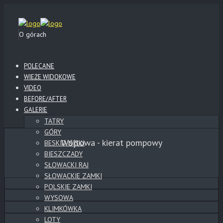
O górach
POLECANE
WIEŻE WIDOKOWE
VIDEO
BEFORE/AFTER
GALERIE
TATRY
GÓRY
Wójtowa - kierat pompowy
BESKID NISKI
BIESZCZADY
SŁOWACKI RAJ
SŁOWACKIE ZAMKI
POLSKIE ZAMKI
WYSOWA
KLIMKÓWKA
LOTY