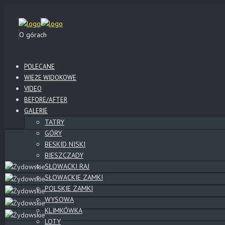
O górach
POLECANE
WIEŻE WIDOKOWE
VIDEO
BEFORE/AFTER
GALERIE
TATRY
GÓRY
BESKID NISKI
BIESZCZADY
SŁOWACKI RAJ
SŁOWACKIE ZAMKI
POLSKIE ZAMKI
WYSOWA
KLIMKÓWKA
LOTY