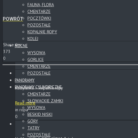
FAUNA, FLORA
CMENTARZE
POCZTÓWKI
POWRÓT
POZOSTAŁE
KOPALNIE ROPY
KOLEJ
Share this:
NOCNE
373
WYSOWA
0
GORLICE
CMENTARZE
POZOSTAŁE
PANORAMY
PANORAMY CYLINDRYCZNE
Kobylanka – kopalnie ropy
CMENTARZE
SŁOWACKIE ZAMKI
Read more
WYSOWA
in ropa
BESKID NISKI
0
GÓRY
TATRY
POZOSTAŁE