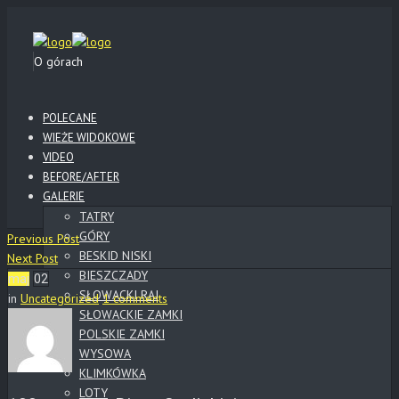
O górach
POLECANE
WIEŻE WIDOKOWE
VIDEO
BEFORE/AFTER
GALERIE
TATRY
GÓRY
Previous Post
BESKID NISKI
Next Post
BIESZCZADY
maj
02
SŁOWACKI RAJ
in
Uncategorized
1 comments
SŁOWACKIE ZAMKI
POLSKIE ZAMKI
WYSOWA
KLIMKÓWKA
LOTY