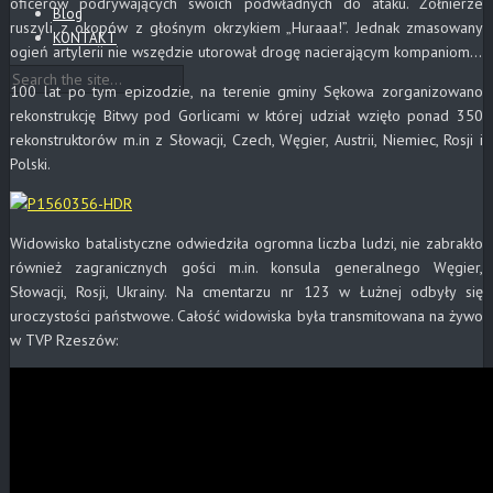
oficerów podrywających swoich podwładnych do ataku. Żołnierze
Blog
ruszyli z okopów z głośnym okrzykiem „Huraaa!”. Jednak zmasowany
KONTAKT
ogień artylerii nie wszędzie utorował drogę nacierającym kompaniom…
100 lat po tym epizodzie, na terenie gminy Sękowa zorganizowano
rekonstrukcję Bitwy pod Gorlicami w której udział wzięło ponad 350
rekonstruktorów m.in z Słowacji, Czech, Węgier, Austrii, Niemiec, Rosji i
Polski.
Widowisko batalistyczne odwiedziła ogromna liczba ludzi, nie zabrakło
również zagranicznych gości m.in. konsula generalnego Węgier,
Słowacji, Rosji, Ukrainy. Na cmentarzu nr 123 w Łużnej odbyły się
uroczystości państwowe. Całość widowiska była transmitowana na żywo
w TVP Rzeszów: