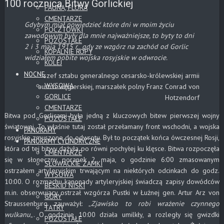
100 rocznica Bitwy Gorlickiej
FAUNA, FLORA
CMENTARZE
Gdybym miał powiedzieć które dni w moim życiu
POCZTÓWKI
zawodowym były dla mnie najważniejsze, to byty to dni
POZOSTAŁE
2 i 3 maja 1915 r., gdy ze wzgórz na zachód od Gorlic
KOPALNIE ROPY
widziałem pobite wojska rosyjskie w odwrocie.
KOLEJ
NOCNE
szef sztabu generalnego cesarsko-królewskiej armii
WYSOWA
austro-węgierskiej, marszałek polny Franz Conrad von
GORLICE
Hotzendorf
CMENTARZE
Bitwa pod Gorlicami była jedną z kluczowych bitew pierwszej wojny
POZOSTAŁE
światowej. To właśnie tutaj został przełamany front wschodni, a wojska
PANORAMY
rosyjskie zmuszone do odwrotu. Był to początek końca ówczesnej Rosji,
PANORAMY CYLINDRYCZNE
która od tej bitwy dążyła po równi pochyłej ku klęsce. Bitwa rozpoczęła
CMENTARZE
się w słoneczny poranek 2 maja, o godzinie 6:00 zmasowanym
SŁOWACKIE ZAMKI
ostrzałem artyleryjskim trwającym na niektórych odcinkach do godz.
WYSOWA
10:00. O rozmachu kanonady artyleryjskiej świadczą zapisy dowódców
BESKID NISKI
m.in. obserwujący ostrzał wzgórza Pustki w Łużnej gen. Artur Arz von
GÓRY
Straussenburg zauważył: „
Zjawisko to robi wrażenie czynnego
TATRY
wulkanu
„. O godzinie 10:00 działa umilkły, a rozległy się gwizdki
POZOSTAŁE