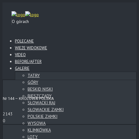
O górach
POLECANE
WIEŻE WIDOKOWE
VIDEO
BEFORE/AFTER
GALERIE
TATRY
GÓRY
BESKID NISKI
BIESZCZADY
Nr 144 – KRÓLOWA POLSKA
SŁOWACKI RAJ
SŁOWACKIE ZAMKI
2143
POLSKIE ZAMKI
0
WYSOWA
KLIMKÓWKA
LOTY