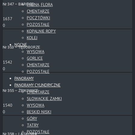
Nr 347 – BARCICE
FAUNA, FLORA
CMENTARZE
POCZTÓWKI
1637
POZOSTAŁE
0
KOPALNIE ROPY
KOLEJ
NOCNE
Nr 353 – TĘGOBORZE
WYSOWA
GORLICE
1542
CMENTARZE
0
POZOSTAŁE
PANORAMY
PANORAMY CYLINDRYCZNE
Nr 355 – ŻBIKOWICE
CMENTARZE
SŁOWACKIE ZAMKI
WYSOWA
1540
BESKID NISKI
0
GÓRY
TATRY
POZOSTAŁE
Nr 358 – LASKOWA