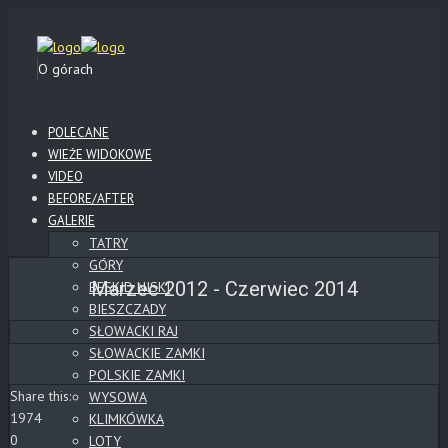
O górach
POLECANE
WIEŻE WIDOKOWE
VIDEO
BEFORE/AFTER
GALERIE
TATRY
GÓRY
Marzec 2012 - Czerwiec 2014
BESKID NISKI
BIESZCZADY
SŁOWACKI RAJ
SŁOWACKIE ZAMKI
POLSKIE ZAMKI
Share this:
WYSOWA
1974
KLIMKÓWKA
0
LOTY