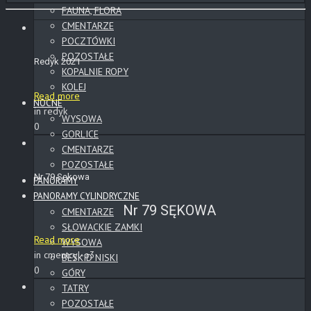
FAUNA, FLORA
CMENTARZE
POCZTÓWKI
POZOSTAŁE
Redyk 2021
KOPALNIE ROPY
KOLEJ
Read more
NOCNE
in redyk
WYSOWA
0
GORLICE
CMENTARZE
POZOSTAŁE
Nr 79 Sękowa
PANORAMY
PANORAMY CYLINDRYCZNE
Nr 79 SĘKOWA
CMENTARZE
SŁOWACKIE ZAMKI
Read more
WYSOWA
in cmentcyl-o3
BESKID NISKI
0
GÓRY
TATRY
POZOSTAŁE