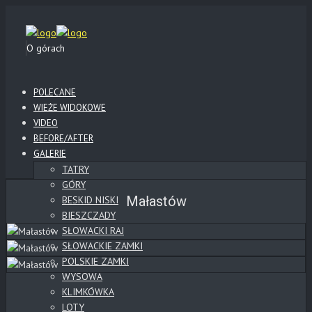
O górach
POLECANE
WIEŻE WIDOKOWE
VIDEO
BEFORE/AFTER
GALERIE
TATRY
GÓRY
Małastów
BESKID NISKI
BIESZCZADY
SŁOWACKI RAJ
SŁOWACKIE ZAMKI
POLSKIE ZAMKI
WYSOWA
KLIMKÓWKA
LOTY