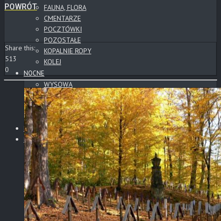
POWRÓT
FAUNA, FLORA
CMENTARZE
POCZTÓWKI
POZOSTAŁE
Share this:
KOPALNIE ROPY
513
KOLEJ
0
NOCNE
WYSOWA
GORLICE
CMENTARZE
POZOSTAŁE
PANORAMY
PANORAMY CYLINDRYCZNE
CMENTARZE
SŁOWACKIE ZAMKI
WYSOWA
BESKID NISKI
GÓRY
TATRY
POZOSTAŁE