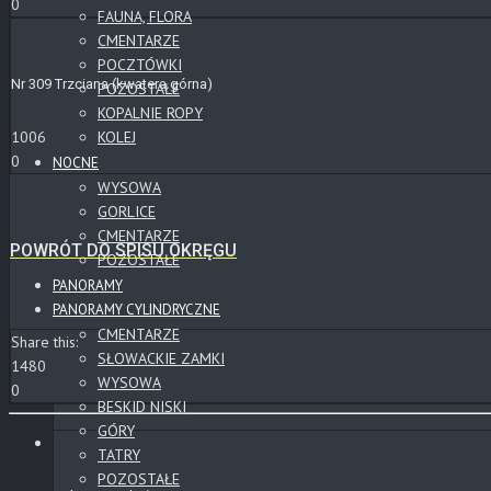
0
FAUNA, FLORA
CMENTARZE
POCZTÓWKI
Nr 309 Trzciana (kwatera górna)
POZOSTAŁE
KOPALNIE ROPY
KOLEJ
1006
0
NOCNE
WYSOWA
GORLICE
CMENTARZE
POWRÓT DO SPISU OKRĘGU
POZOSTAŁE
PANORAMY
PANORAMY CYLINDRYCZNE
CMENTARZE
Share this:
SŁOWACKIE ZAMKI
1480
WYSOWA
0
BESKID NISKI
GÓRY
TATRY
POZOSTAŁE