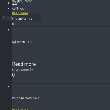
Salatyn, Pachoł
Blog
KONTAKT
Read more
in panoramy1
0
cyl-cmen-34-1
Read more
in cyl-cmen-34
0
Połonina Wetlińska