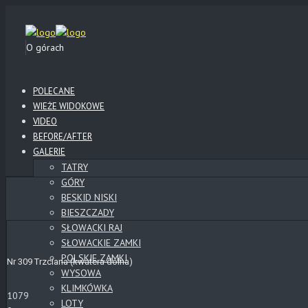
O górach
POLECANE
WIEŻE WIDOKOWE
VIDEO
BEFORE/AFTER
GALERIE
TATRY
GÓRY
BESKID NISKI
BIESZCZADY
SŁOWACKI RAJ
SŁOWACKIE ZAMKI
POLSKIE ZAMKI
Nr 309 Trzciana (kwatera dolna)
WYSOWA
KLIMKÓWKA
1079
LOTY